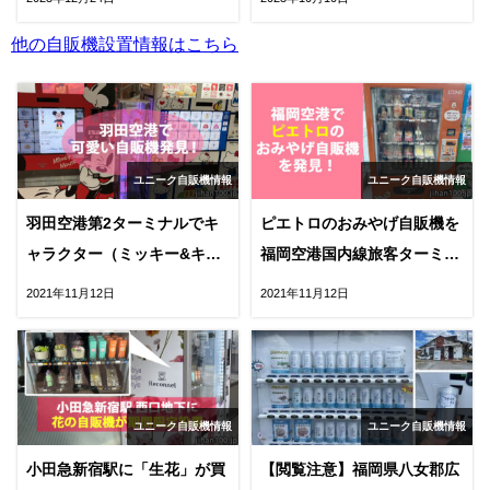
他の自販機設置情報はこちら
ユニーク自販機情報
ユニーク自販機情報
羽田空港第2ターミナルでキ
ピエトロのおみやげ自販機を
ャラクター（ミッキー&キテ
福岡空港国内線旅客ターミナ
ィー）の自販機発見！
ルで発見！
2021年11月12日
2021年11月12日
ユニーク自販機情報
ユニーク自販機情報
小田急新宿駅に「生花」が買
【閲覧注意】福岡県八女郡広