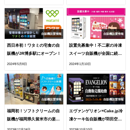
自販機設置情報
自販機設置情報
西日本初！ワタミの宅食の自
設置先募集中！不二家の冷凍
販機がJR博多駅にオープン！
スイーツ自販機が全国に続々
オープン！
2024年5月8日
2024年1月10日
自販機設置情報
自販機設置情報
福岡初！ソフトクリームの自
エヴァンゲリオン×Cake.jp冷
販機が福岡県久留米市の楽市
凍ケーキ缶自販機が羽田空
楽座にオープン
港・JR博多駅に！
2023年12月24日
2023年10月10日