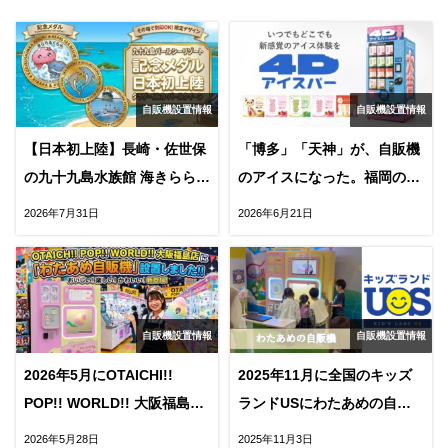
自販機設置情報
自販機設置情報
【日本初上陸】長崎・佐世保
「博多」「天神」が、自販機
の九十九島水族館 海きらら
のアイスになった。福岡の2
に、記念メダル自販機が2026
大スポットに漢字アイスが登
2026年7月31日
2026年6月21日
年8月OPEN
場
自販機設置情報
自販機設置情報
2026年5月にOTAICHI!!
2025年11月に全国のキッズ
POP!! WORLD!! 大阪福島店
ランドUSにわたあめの自販
にわたあめの自販機が
機がOPEN！
2026年5月28日
2025年11月3日