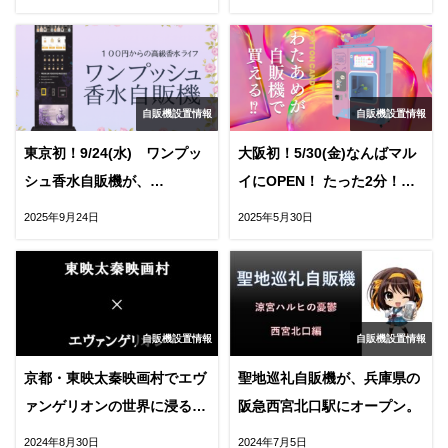
OPEN！
自販機設置情報
自販機設置情報
東京初！9/24(水) ワンプッ
大阪初！5/30(金)なんばマル
シュ香水自販機が、
イにOPEN！ たった2分！ロ
MAGNET by SHIBUYA109の
ボットが作るわたあめ自販機
2025年9月24日
2025年5月30日
地下2階にOPEN！
自販機設置情報
自販機設置情報
京都・東映太秦映画村でエヴ
聖地巡礼自販機が、兵庫県の
ァンゲリオンの世界に浸る！
阪急西宮北口駅にオープン。
限定自販機
2024年8月30日
2024年7月5日