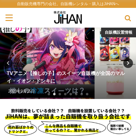
自動販売機専門の会社。自販機レンタル・購入はJiHANへ
自販機設置情報
TVアニメ【推しの子】のスイーツ自販機が全国のマル
イ・イオン・ドンキに
2023年9月15日