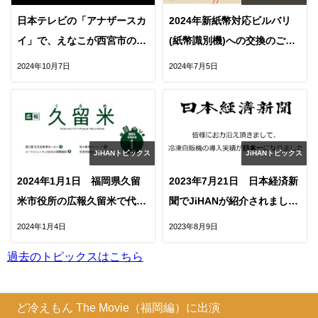
日本テレビの「アナザースカ
2024年新紙幣対応ビルバリ
イ」で、えなこが西宮市のア
(紙幣識別機)への交換のご案
ニメ聖地巡礼自販機を特集
内
2024年10月7日
2024年7月5日
JiHANトピックス
JiHANトピックス
2024年1月1日 福岡県久留
2023年7月21日 日本経済新
米市役所の広報久留米で代表
聞でJiHANが紹介されまし
が特集されました
た。
2024年1月4日
2023年8月9日
過去のトピックスはこちら
ど冷えもん The Movie（福岡編）に出演