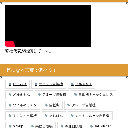
弊社代表が出演してます。
気になる言葉で調べる！
ビルバリ
ラーメン自販機
フルトリエ
ど冷えもん
フルーツ自販機
自販機キャッシュレス
ソイルキッチン
自販機
クレープ自販機
まちはん自販機
まちはん
カットフルーツ自販機
pickup
果物自販機
冷凍自販機
soil kitchen